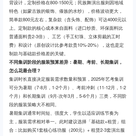
背设计，定制价格在800-1500元；民族舞演出服则因地域
特色（如蒙古族的银饰、傣族的水纱），价格波动更大，
简单款800元左右，复杂款（含头饰、配饰）可达4000元以
上。定制款的核心成本来自面料（进口纱质、环保面料比
普通面料贵2-3倍）、工艺（手工钉珠、立体剪裁的工时
费）和设计（原创设计比参考款贵10%-20%），这也是定
制款与基础款价格差的关键。
不同集训阶段的服装预算差异：暑期、考前、长期集训，
怎么花最合理？
集训时长直接决定服装需求数量和预算，2025年艺考集训
可分为暑期（7-8月，1-2个月）、考前冲刺（11-12月，1-2
个月）和长期集训（9月-次年3月，5-6个月）三类，不同阶
段的服装策略大不相同。
暑期集训通常时间短、强度大，学生以适应训练节奏为
主，服装需求相对单一。此时建议选择「基础款+租赁」组
合：比如购买1套核心练功服（200元）+ 租赁2-3套演出服