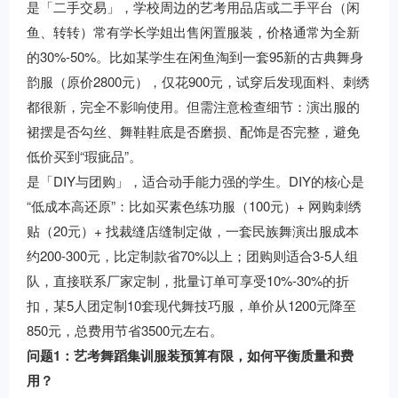
是「二手交易」，学校周边的艺考用品店或二手平台（闲
鱼、转转）常有学长学姐出售闲置服装，价格通常为全新
的30%-50%。比如某学生在闲鱼淘到一套95新的古典舞身
韵服（原价2800元），仅花900元，试穿后发现面料、刺绣
都很新，完全不影响使用。但需注意检查细节：演出服的
裙摆是否勾丝、舞鞋鞋底是否磨损、配饰是否完整，避免
低价买到“瑕疵品”。
是「DIY与团购」，适合动手能力强的学生。DIY的核心是
“低成本高还原”：比如买素色练功服（100元）+ 网购刺绣
贴（20元）+ 找裁缝店缝制定做，一套民族舞演出服成本
约200-300元，比定制款省70%以上；团购则适合3-5人组
队，直接联系厂家定制，批量订单可享受10%-30%的折
扣，某5人团定制10套现代舞技巧服，单价从1200元降至
850元，总费用节省3500元左右。
问题1：艺考舞蹈集训服装预算有限，如何平衡质量和费
用？