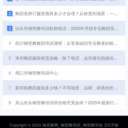
2
舞蹈老师订服装预算多少才合理？从材质到场景，一篇讲透不同价位的选择逻辑
3
汕头市钢管舞培训机构电话：2025年寻找专业舞蹈培训的全面指南
4
四川钢管舞舞蹈培训课程：从零基础到专业舞者的蜕变之路
5
涿州舞蹈服装租赁攻略：除了电话，这些避坑指南你必须知道！
6
周口市钢管舞培训中心
7
新郑租舞蹈服装多少钱？不同场景、品牌、材质的价格差异全解析
8
东山街头钢管舞培训班价格究竟如何？2025年最新行情大揭秘！
Copyright © 2024 钢管舞网_钢管舞培训_钢管舞学校
京ICP备