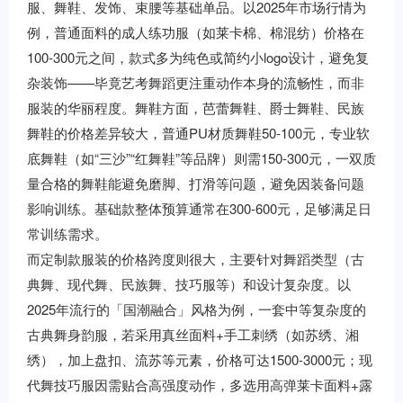
服、舞鞋、发饰、束腰等基础单品。以2025年市场行情为
例，普通面料的成人练功服（如莱卡棉、棉混纺）价格在
100-300元之间，款式多为纯色或简约小logo设计，避免复
杂装饰——毕竟艺考舞蹈更注重动作本身的流畅性，而非
服装的华丽程度。舞鞋方面，芭蕾舞鞋、爵士舞鞋、民族
舞鞋的价格差异较大，普通PU材质舞鞋50-100元，专业软
底舞鞋（如“三沙”“红舞鞋”等品牌）则需150-300元，一双质
量合格的舞鞋能避免磨脚、打滑等问题，避免因装备问题
影响训练。基础款整体预算通常在300-600元，足够满足日
常训练需求。
而定制款服装的价格跨度则很大，主要针对舞蹈类型（古
典舞、现代舞、民族舞、技巧服等）和设计复杂度。以
2025年流行的「国潮融合」风格为例，一套中等复杂度的
古典舞身韵服，若采用真丝面料+手工刺绣（如苏绣、湘
绣），加上盘扣、流苏等元素，价格可达1500-3000元；现
代舞技巧服因需贴合高强度动作，多选用高弹莱卡面料+露