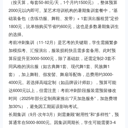
（按天算，每套50-80元/天，1个月约1500元），整体预算
2000元以内即可。某艺术培训机构的暑期集训套餐中，“基
础装备包（含练功服、舞鞋、发带）+ 1套演出服租赁”定价
1800元，比单独购买节省约600元，这也是多数暑期集训生
的选择。
考前冲刺集训（11-12月）是艺考的关键期，学生需频繁参
加模拟考、汇报演出，服装损耗快且需多套备用。此时预
算应提升至3000-5000元，除了基础款，还需定制2-3套不
同风格的演出服（如古典舞1套、现代舞1套、民族舞1
套），加上舞鞋、假发髻、舞扇等配饰，总费用约3000-
4000元。若选择高端定制（如品牌设计师款），预算可能
达6000元以上，但需注意：考前冲刺阶段服装需预留修改
时间（2025年部分定制商家推出“7天加急服务”，加急费增
加30%），避免因工期延误影响考试。
长期集训（9月-次年3月）则需兼顾“耐用性”和“多样性”，预
算通常在5000-8000元。因集训周期长，学生可能需要3-4