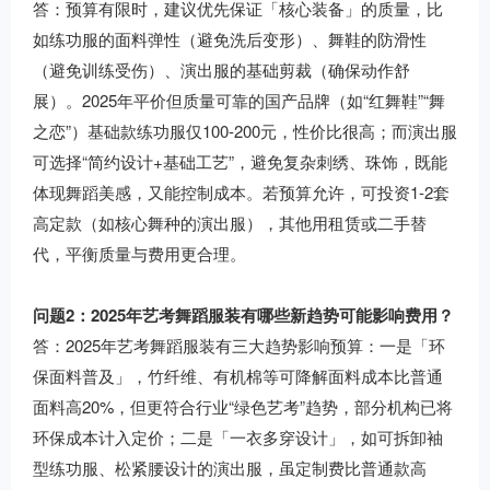
答：预算有限时，建议优先保证「核心装备」的质量，比
如练功服的面料弹性（避免洗后变形）、舞鞋的防滑性
（避免训练受伤）、演出服的基础剪裁（确保动作舒
展）。2025年平价但质量可靠的国产品牌（如“红舞鞋”“舞
之恋”）基础款练功服仅100-200元，性价比很高；而演出服
可选择“简约设计+基础工艺”，避免复杂刺绣、珠饰，既能
体现舞蹈美感，又能控制成本。若预算允许，可投资1-2套
高定款（如核心舞种的演出服），其他用租赁或二手替
代，平衡质量与费用更合理。
问题2：2025年艺考舞蹈服装有哪些新趋势可能影响费用？
答：2025年艺考舞蹈服装有三大趋势影响预算：一是「环
保面料普及」，竹纤维、有机棉等可降解面料成本比普通
面料高20%，但更符合行业“绿色艺考”趋势，部分机构已将
环保成本计入定价；二是「一衣多穿设计」，如可拆卸袖
型练功服、松紧腰设计的演出服，虽定制费比普通款高