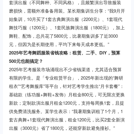
套演出服（不同舞种、不同风格），且频繁演出导致服装
磨损快，需额外准备备用装。某长期集训生分享：“我9月开
始集训，10月买了1套古典舞演出服（2200元）、1套现代
舞技巧服（1200元）、1套民族舞演出服（1800元），加上
舞鞋、配饰，总共花了5800元，比暑期集训多了近3000
元，但因为是长期使用，平均下来每天成本更低。”
2025年艺考舞蹈服装省钱攻略：租赁、二手、DIY，预算
500元也能搞定？
2025年艺考服装市场涌现出不少省钱渠道，尤其适合预算
有限的学生。是「专业租赁平台」，2025年新出现的“舞研
租衣”“艺考舞服库”等平台，针对艺考学生推出“月卡套餐”：
基础款（练功服+舞鞋+发饰）月租金800元，可无限次更换
新款；定制款演出服月租金1200元，支持每周换1套，且提
供免费清洗服务。某学生表示：“我暑期集训租了1个月，1
套古典舞+1套现代舞演出服，租金1200元，比买2套全新演
出服（3000元）省了1800元，还能穿新款避免撞衫。”