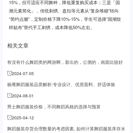
15%，但可适应不同舞种，降低重复购买成本；三是「国
潮元素简化」，传统刺绣、盘扣等元素从“复杂堆砌”转向
“简约点缀”，定制价格下降10%-15%，学生可选择“国潮纹
样贴布”替代手工刺绣，成本降低50%左右。
相关文章
有没有什么舞蹈类的网游啊，新出的，公测的，画面比较好
的，不要久游，太大了
2024-07-05
杨骞舞蹈服装品质解析:专业设计、优质面料、舒适体验
2024-08-01
男士舞蹈服装价格，不同舞蹈风格的选择与预算
2025-04-12
舞蹈服装存货合理数量的考虑因素, 如何计算舞蹈服装库存水