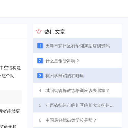
热门文章
1
天津市蓟州区有华翎舞蹈培训班吗
2
什么是钢管舞啊？
,中空结构是
3
下这个问
杭州学舞蹈的在哪里
4
城阳钢管舞教练培训应该去哪家？
5
江西省抚州市临川区临川大道抚州市体育运动学校怎么样啊？
舞者能够更
6
中国最好德街舞学校是那？`
节的负担,