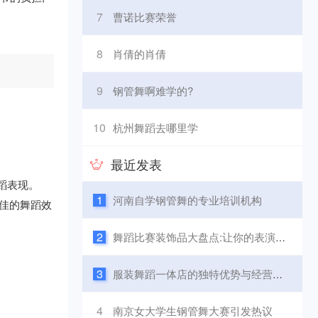
7
曹诺比赛荣誉
8
肖倩的肖倩
9
钢管舞啊难学的?
10
杭州舞蹈去哪里学
最近发表
蹈表现。
1
河南自学钢管舞的专业培训机构
最佳的舞蹈效
2
舞蹈比赛装饰品大盘点:让你的表演更出彩
3
服装舞蹈一体店的独特优势与经营策略
4
南京女大学生钢管舞大赛引发热议