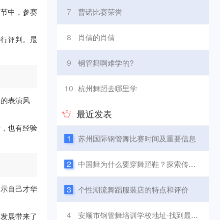
7
环节中，参赛
曹诺比赛荣誉
8
肖倩的肖倩
进行评判。最
9
钢管舞啊难学的?
10
杭州舞蹈去哪里学
人的表演风
最近发表
者，也有经验
1
苏州国际钢管舞比赛时间及重要信息
2
中国舞为什么要穿舞蹈鞋？探索传统文化与现代演绎的理由
展示自己才华
3
个性潮流舞蹈服装店的特点和评价
4
安顺市钢管舞培训学校地址-找到最佳培训地点
游发展带来了