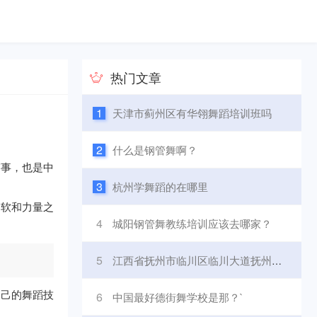
热门文章
1
天津市蓟州区有华翎舞蹈培训班吗
2
什么是钢管舞啊？
赛事，也是中
3
杭州学舞蹈的在哪里
柔软和力量之
4
城阳钢管舞教练培训应该去哪家？
5
江西省抚州市临川区临川大道抚州市体育运动学校怎么样啊？
自己的舞蹈技
6
中国最好德街舞学校是那？`