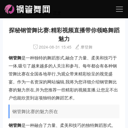
主页
>
钢管舞赛事
> 正文
探秘钢管舞比赛:精彩视频直播带你领略舞蹈
魅力
2024-08-31 15:45
摩登舞
钢管舞
是一种独特的舞蹈形式,融合了力量、柔美和技巧于
一体,吸引了越来越多的人关注和参与。每年都会有各种钢
管舞比赛在全国各地举行,为观众带来精彩纷呈的视觉盛
宴。作为一名资深的网站编辑,我将为您详细介绍钢管舞比
赛的魅力所在,并为您推荐一些精彩的视频直播,让您足不出
户也能欣赏到这项独特的舞蹈艺术。
钢管舞比赛的魅力所在
钢管舞
是一种融合了力量、柔美和技巧的独特舞蹈形式。