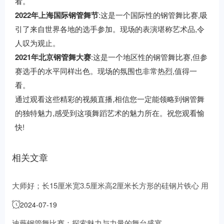
看。
2022年上海国际钢管舞节
:这是一个国际性的钢管舞比赛,吸
引了来自世界各地的选手参加。现场的表演堪称艺术品,令
人叹为观止。
2021年北京钢管舞大赛
:这是一个地区性的钢管舞比赛,但参
赛选手的水平同样出色。现场的氛围也非常热烈,值得一
看。
通过观看这些精彩的视频直播,相信您一定能领略到钢管舞
的独特魅力,感受到这项舞蹈艺术的魅力所在。祝您观看愉
快!
相关文章
大师好；长15厘米宽3.5厘米高2厘米长方形的硅钢片铁心 用
1毫米电磁线缠绕多少圈产生最大磁力？
2024-07-19
迪薇钢管舞比赛：探索魅力与力量的舞台盛宴