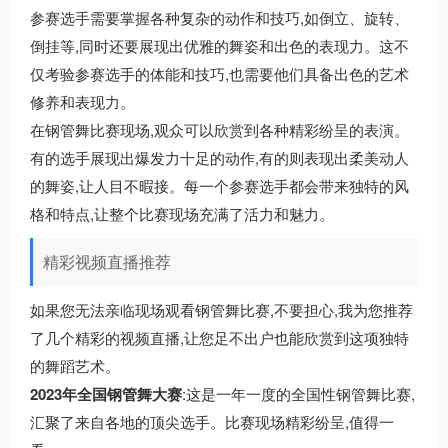
参赛选手需要掌握各种复杂的动作和技巧,如倒立、旋转、
倒挂等,同时还要展现出优雅的舞姿和出色的表现力。这不
仅考验参赛选手的体能和技巧,也需要他们具备出色的艺术
修养和表现力。
在钢管舞比赛现场,观众可以欣赏到各种精彩纷呈的表演。
有的选手展现出爆发力十足的动作,有的则表现出柔美动人
的舞姿,让人目不暇接。每一个参赛选手都会带来独特的风
格和特点,让整个比赛现场充满了活力和魅力。
精彩视频直播推荐
如果您无法亲临现场观看钢管舞比赛,不要担心,我为您推荐
了几个精彩的视频直播,让您足不出户也能欣赏到这项独特
的舞蹈艺术。
2023年全国钢管舞大赛
:这是一年一度的全国性钢管舞比赛,
汇聚了来自各地的顶尖选手。比赛现场精彩纷呈,值得一