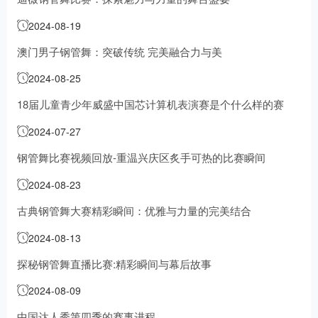
2024-08-19
澳门男子钢管舞：突破传统 完美融合力与美
2024-08-25
18届儿童青少年威盛中国芯计算机表演赛是个什么样的赛
事？
2024-07-27
钢管舞比赛视频回放-重温兴庆区炙手可热的比赛瞬间
2024-08-23
古典钢管舞大赛精彩瞬间：优雅与力量的完美结合
2024-08-13
探秘钢管舞直播比赛:精彩瞬间与幕后故事
2024-08-09
中国达人秀第四季的赛事进程