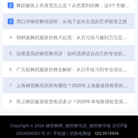
2
舞蹈服装上衣肩宽怎么定？从芭蕾到街舞，这3个关键因素决定合身度
3
周口市钢管舞培训班：从地下走向主流的艺术蜕变之路
4
朝鲜族舞蹈服装价格大起底：从百元练习服到万元定制款，到底差在哪里？
5
信誉度高的钢管舞培训：如何选择适合自己的专业机构？
6
广元租舞蹈服装价格全解析：从日常练习到专业演出，预算怎么规划？
7
上海钢管舞培训班有哪些？2025年上海最值得推荐的钢管舞培训机构
8
巩义舞蹈服装租赁电话多少？2025年本地靠谱租赁渠道全整理，避坑指南+实用技巧
Copyright © 2024 钢管舞网_钢管舞培训_钢管舞学校
京ICP备
2024090301号-21
手机版 |
切换电脑版